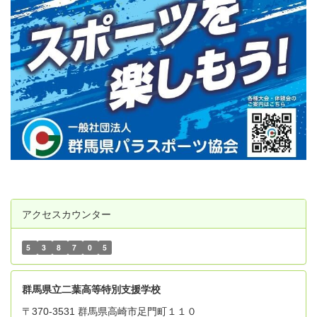
アクセスカウンター
5
3
8
7
0
5
群
馬県立二葉高等特別支援学校
〒370-3531 群馬県高崎市足門町１１０