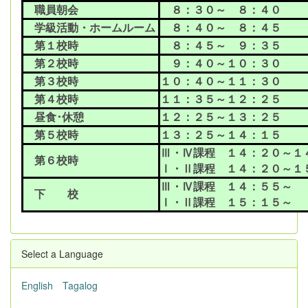
職員朝会
８：３０～ ８：４０
学級活動・ホームルーム
８：４０～ ８：４５
第１校時
８：４５～ ９：３５
第２校時
９：４０～１０：３０
第３校時
１０：４０～１１：３０
第４校時
１１：３５～１２：２５
昼食･休憩
１２：２５～１３：２５
第５校時
１３：２５～１４：１５
Ⅲ・Ⅳ課程 １４：２０～１
第６校時
Ⅰ・Ⅱ課程 １４：２０～１
Ⅲ・Ⅳ課程 １４：５５～
下 校
Ⅰ・Ⅱ課程 １５：１５～
Select a Language
English
Tagalog