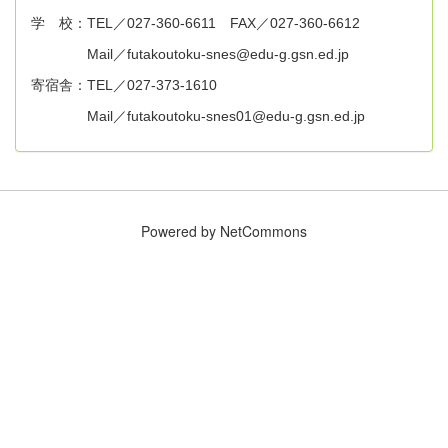
学 校：TEL／027-360-6611 FAX／027-360-6612
Mail／futakoutoku-snes@edu-g.gsn.ed.jp
寄宿舎：TEL／027-373-1610
Mail／futakoutoku-snes01@edu-g.gsn.ed.jp
Powered by NetCommons