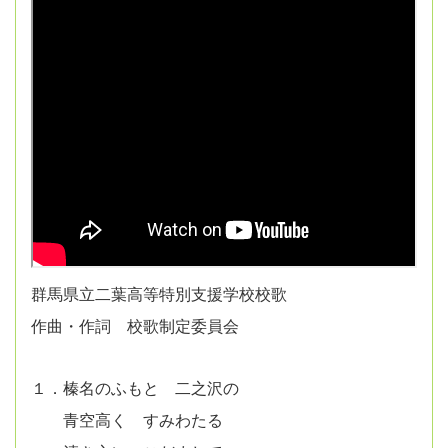
群馬県立二葉高等特別支援学校校歌
作曲・作詞 校歌制定委員会
１．榛名のふもと 二之沢の
青空高く すみわたる