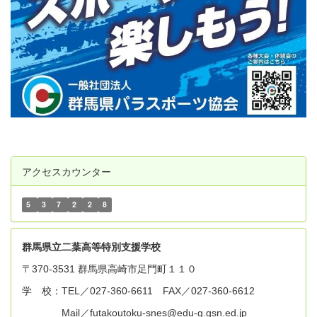
アクセスカウンター
5
3
7
2
2
8
群
馬県立二葉高等特別支援学校
〒370-3531 群馬県高崎市足門町１１０
学 校：TEL／027-360-6611 FAX／027-360-6612
Mail／futakoutoku-snes@edu-g.gsn.ed.jp