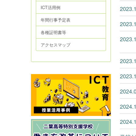
ICT活用例
202
年間行事予定表
202
各種証明書等
202
アクセスマップ
202
2023
202
202
202