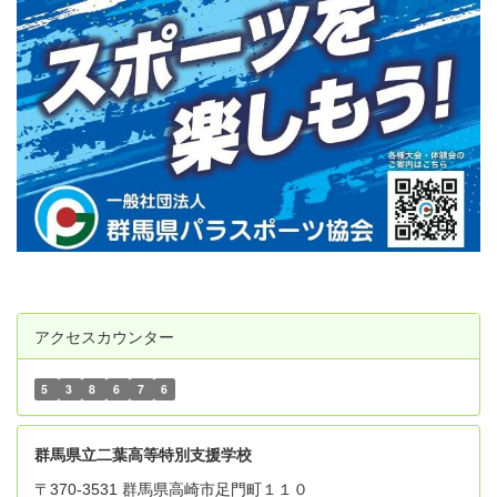
アクセスカウンター
5
3
8
6
7
6
群
馬県立二葉高等特別支援学校
〒370-3531 群馬県高崎市足門町１１０