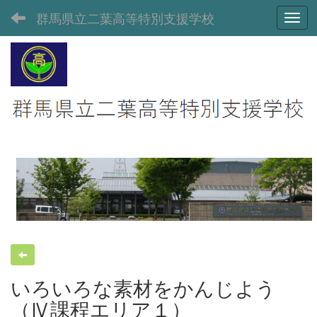
群馬県立二葉高等特別支援学校
Toggl
いろいろな素材をかんじよう
（Ⅳ課程エリア１）