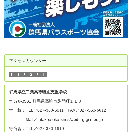
アクセスカウンター
5
3
7
2
7
1
群
馬県立二葉高等特別支援学校
〒370-3531 群馬県高崎市足門町１１０
学 校：TEL／027-360-6611 FAX／027-360-6612
Mail／futakoutoku-snes@edu-g.gsn.ed.jp
寄宿舎：TEL／027-373-1610