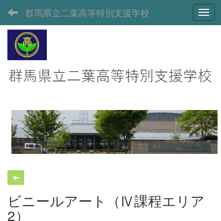
群馬県立二葉高等特別支援学校
Toggl
ビニールアート（Ⅳ課程エリア
2）