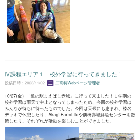
Ⅳ課程エリア１ 校外学習に行ってきました！
投稿日時 : 2023/11/02
二高特Webページ管理者
10/27(金）「道の駅まえばし赤城」に行って来ました！１学期の
校外学習は雨天で中止となってしまったため、今回の校外学習は
みんなが待ちに待ったものでした。今回は天候にも恵まれ、榛名
デッキで休憩したり、Akagi FarmLifeや前橋赤城鮮魚センターを散
策したり、それぞれが活動を楽しむことができました。