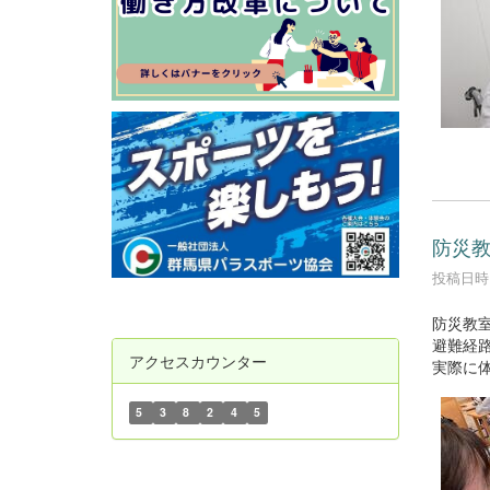
防災教
投稿日時 :
防災教
避難経
アクセスカウンター
実際に
5
3
8
2
4
5