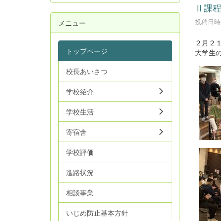
Ⅱ課
投稿日時 :
メニュー
２月２
トップページ
大学生
校長あいさつ
学校紹介
学校生活
寄宿舎
学校評価
進路状況
相談事業
いじめ防止基本方針