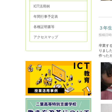
ICT活用例
年間行事予定表
各種証明書等
３年
投稿日時 :
アクセスマップ
卒業す
りまし
作った