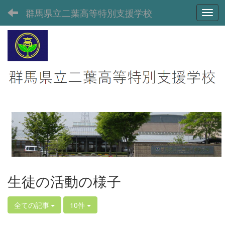
群馬県立二葉高等特別支援学校
Toggl
生徒の活動の様子
全ての記事
10件