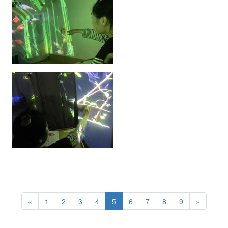
«
1
2
3
4
5
6
7
8
9
»