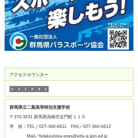
アクセスカウンター
5
3
7
9
0
4
群
馬県立二葉高等特別支援学校
〒370-3531 群馬県高崎市足門町１１０
学 校：TEL／027-360-6611 FAX／027-360-6612
Mail／futakoutoku-snes@edu-g.gsn.ed.jp