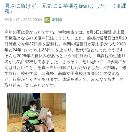
暑さに負けず、元気に２学期を始めました。（Ⅲ課
程）
投稿日時 : 2025/09/04
教師01
今年の夏は暑かったですね。伊勢崎市では、8月5日に観測史上最
高気温となる41.8度を記録しました。また、前橋の猛暑日は8月20
日時点で今年37日目を記録し、年間の猛暑日が最も多かった2023
年と24年（いずれも36日）を上回り、歴代1位となったそうです。
そんな2025年の夏休みがあっという間に終わり、Ⅲ課程の生徒11
名が元気に登校してきました。さっそく、思い思いに「2学期にが
んばりたいこと」を真っ白い用紙にしたためました。2学期は、修
学旅行、校外学習、二高祭、高崎女子高校吹奏楽部との交流な
ど、行事がたくさんあります。体調を整えて、みんなで協力して
取り組み、楽しみたいです。